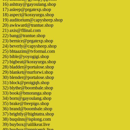
16) ashtray@gayoulang.shop
17) asleep@prgatexp.shop
18) aspect@korayurgu.shop
19) auditorium@capysheep.shop
20) awkward@trantue.shop
21) axis@fllinal.com
22) bang@trantue.shop
23) bernice@prgatexp.shop
24) beverly@capysheep.shop
25) bhtaazim@tvformal.com
26) bible@yoyogigi.shop
27) bigbeat@korayurgu.shop
28) bladder@portalose.shop
29) blanket@nurforwi.shop
30) blender@portalose.shop
31) block@proigjqh.shop
32) blythe@boombale.shop
33) book@bmoranga.shop
34) born@gayoulang.shop
35) brake@freepigo.shop
36) brand@boombale.shop
37) brightly@hightatra.shop
38) buqslnn@isplong.com
39) buybox@aiilikear.live
40) buybox@ppnicersk.live