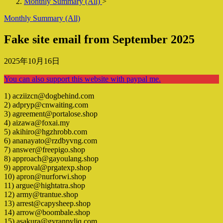
Monthly Summary (All)
>
Monthly Summary (All)
Fake site email from September 2025
2025年10月16日
You can also support this website with paypal me.
1) acziizcn@dogbehind.com
2) adpryp@cnwaiting.com
3) agreement@portalose.shop
4) aizawa@foxai.my
5) akihiro@hgzhrobb.com
6) ananayato@rzdbyvng.com
7) answer@freepigo.shop
8) approach@gayoulang.shop
9) approval@prgatexp.shop
10) apron@nurforwi.shop
11) argue@hightatra.shop
12) army@trantue.shop
13) arrest@capysheep.shop
14) arrow@boombale.shop
15) asakura@gyranpyljq.com