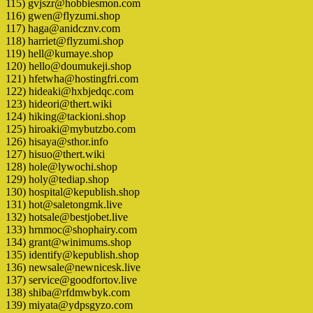
115) gvjszr@hobbiesmon.com
116) gwen@flyzumi.shop
117) haga@anidcznv.com
118) harriet@flyzumi.shop
119) hell@kumaye.shop
120) hello@doumukeji.shop
121) hfetwha@hostingfri.com
122) hideaki@hxbjedqc.com
123) hideori@thert.wiki
124) hiking@tackioni.shop
125) hiroaki@mybutzbo.com
126) hisaya@sthor.info
127) hisuo@thert.wiki
128) hole@lywochi.shop
129) holy@tediap.shop
130) hospital@kepublish.shop
131) hot@saletongmk.live
132) hotsale@bestjobet.live
133) hrnmoc@shophairy.com
134) grant@winimums.shop
135) identify@kepublish.shop
136) newsale@newnicesk.live
137) service@goodfortov.live
138) shiba@rfdmwbyk.com
139) miyata@ydpsgyzo.com