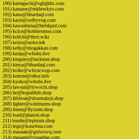
190) kamiguchi@egbjjkhc.com
191) kaname@mkhrwkyo.com
192) kano@hbardaql.com
193) kaori@rzdbyvng.com
194) kawashima@htebkpuf.com
195) kclce@hobbiesmon.com
196) keiichi@thert.wiki
197) keizo@notor.ink
198) kelly@shogakkan.com
199) kenju@whobs.live
200) kingsley@tackioni.shop
201) kinya@hbardaql.com
202) koike@wbcucwup.com
203) kotomi@sthor.info
204) kyoko@whobs.live
205) lawsuit@lywochi.shop
206) lie@kepublish.shop
207) lifeboat@doumukeji.shop
208) lighter@winimums.shop
209) listen@flyzumi.shop
210) load@planoti.shop
211) loralie@trpbrain.shop
212) lrqir@leasefour.com
213) masaaki@gnfsrzwq.com
214) masami@vjoaddae.com