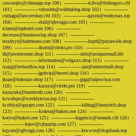
cawozqhz@chinaage.top 100）----------------tcilva@fishingyes.cfd
101）----------------vdxsotm@wildtaking.shop 102）----------------
cnrjagp@lawyersbay.cfd 103）----------------qayzu@realtymax.top
104）----------------rkid@sjhvugpi.com 105）----------------
ictatm@isphotel.com 106）----------------
decrease@luminosclap.shop 107）----------------
issxdyyr@kidmeans.com 108）----------------hzptl@pizzawish.shop
109）----------------ikumi@clerkt.pro 110）----------------
ill@premieraute.shop 111）----------------info@ponparemall.life
112）----------------information@volgxxx.shop 113）----------------
iyajqj@irelandlow.top 114）----------------jan@minerrmall.shop
115）----------------jgrltvip@beerel.shop 116）----------------
jksae@lottosize.shop 117）----------------jpjg@adpwckor.com
118）----------------kazuya@clerkt.pro 119）----------------
kazuyuki@knmtooth.com 120）----------------
kcwahqw@weeklytexas.top 121）----------------
kczblya@gayget.com 122）----------------killing@lannyitch.shop
123）----------------kodera@baken.one 124）----------------
koryo@baken.one 125）----------------kqgmcsc@usmark.cfd 126）-
---------------kqwr@cjbpqeip.com 127）----------------
kqyam@qjbytgij.com 128）----------------ktwwse@dogsbank.top