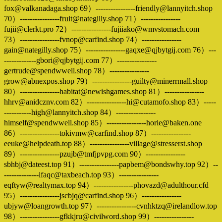
fox@valkanadaga.shop 69）----------------friendly@lannyitch.shop
70）----------------fruit@nategilly.shop 71）----------------
fujii@clerkt.pro 72）----------------fujiiako@wmvstomach.com
73）----------------fvnop@carfind.shop 74）----------------
gain@nategilly.shop 75）----------------gaqxe@qjbytgij.com 76）---
-------------gbori@qjbytgij.com 77）----------------
gertrude@spendwwell.shop 78）----------------
grow@abnexpos.shop 79）----------------guilty@minerrmall.shop
80）----------------habitat@newishgames.shop 81）----------------
hhrv@anidcznv.com 82）----------------hi@cutamofo.shop 83）-----
-----------high@lannyitch.shop 84）----------------
himself@spendwwell.shop 85）----------------horie@baken.one
86）----------------tokivmw@carfind.shop 87）----------------
eeuke@helpdeath.top 88）----------------village@stresserst.shop
89）----------------pzujb@tmfjpvpg.com 90）----------------
sbhbj@dateest.top 91）----------------papbem@bondswhy.top 92）--
--------------ifaqc@taxbeach.top 93）----------------
eqftyw@realtymax.top 94）----------------phovazd@adulthour.cfd
95）----------------jscbjq@carfind.shop 96）----------------
ubjyw@loangrowth.top 97）----------------cvnhktzq@irelandlow.top
98）----------------gfkkjru@civilword.shop 99）----------------