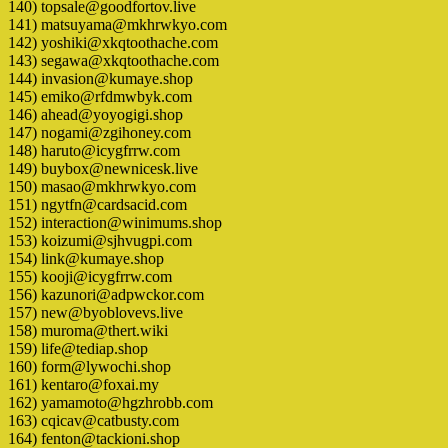
140) topsale@goodfortov.live
141) matsuyama@mkhrwkyo.com
142) yoshiki@xkqtoothache.com
143) segawa@xkqtoothache.com
144) invasion@kumaye.shop
145) emiko@rfdmwbyk.com
146) ahead@yoyogigi.shop
147) nogami@zgihoney.com
148) haruto@icygfrrw.com
149) buybox@newnicesk.live
150) masao@mkhrwkyo.com
151) ngytfn@cardsacid.com
152) interaction@winimums.shop
153) koizumi@sjhvugpi.com
154) link@kumaye.shop
155) kooji@icygfrrw.com
156) kazunori@adpwckor.com
157) new@byoblovevs.live
158) muroma@thert.wiki
159) life@tediap.shop
160) form@lywochi.shop
161) kentaro@foxai.my
162) yamamoto@hgzhrobb.com
163) cqicav@catbusty.com
164) fenton@tackioni.shop