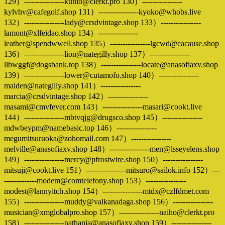
129）----------------kunio@clerkt.pro 130）----------------
kylvhv@cafegolf.shop 131）----------------kyoko@whobs.live
132）----------------lady@crsdvintage.shop 133）----------------
lamont@xlfeidao.shop 134）----------------
leather@spendwwell.shop 135）----------------lgcwd@cacause.shop
136）----------------lion@nategilly.shop 137）----------------
llbwggf@dogsbank.top 138）----------------locate@anasofiaxv.shop
139）----------------lower@cutamofo.shop 140）----------------
maiden@nategilly.shop 141）----------------
marcia@crsdvintage.shop 142）----------------
masami@cmvfever.com 143）----------------masari@cookt.live
144）----------------mbtvqjg@drugsco.shop 145）----------------
mdwbeypm@namebasic.top 146）----------------
megumitsuruoka@zohomail.com 147）----------------
melville@anasofiaxv.shop 148）----------------men@lsseyelens.shop
149）----------------mercy@pfrostwire.shop 150）----------------
mitsuji@cookt.live 151）----------------mitsuro@sailok.info 152）---
-------------modem@comtelefony.shop 153）----------------
modest@lannyitch.shop 154）----------------mtdx@czlfdmet.com
155）----------------muddy@valkanadaga.shop 156）----------------
musician@xmglobalpro.shop 157）----------------naiho@clerkt.pro
158）----------------nathania@anasofiaxv.shop 159）----------------