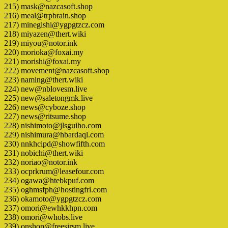
215) mask@nazcasoft.shop
216) meal@trpbrain.shop
217) minegishi@ygpgtzcz.com
218) miyazen@thert.wiki
219) miyou@notor.ink
220) morioka@foxai.my
221) morishi@foxai.my
222) movement@nazcasoft.shop
223) naming@thert.wiki
224) new@nblovesm.live
225) new@saletongmk.live
226) news@cyboze.shop
227) news@ritsume.shop
228) nishimoto@jlsguiho.com
229) nishimura@hbardaql.com
230) nnkhcipd@showfifth.com
231) nobichi@thert.wiki
232) noriao@notor.ink
233) ocprkrum@leasefour.com
234) ogawa@htebkpuf.com
235) oghmsfph@hostingfri.com
236) okamoto@ygpgtzcz.com
237) omori@ewhkkhpn.com
238) omori@whobs.live
239) onshop@freesirsm.live