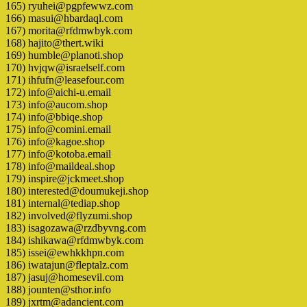
165) ryuhei@pgpfewwz.com
166) masui@hbardaql.com
167) morita@rfdmwbyk.com
168) hajito@thert.wiki
169) humble@planoti.shop
170) hvjqw@israelself.com
171) ihfufn@leasefour.com
172) info@aichi-u.email
173) info@aucom.shop
174) info@bbiqe.shop
175) info@comini.email
176) info@kagoe.shop
177) info@kotoba.email
178) info@maildeal.shop
179) inspire@jckmeet.shop
180) interested@doumukeji.shop
181) internal@tediap.shop
182) involved@flyzumi.shop
183) isagozawa@rzdbyvng.com
184) ishikawa@rfdmwbyk.com
185) issei@ewhkkhpn.com
186) iwatajun@fleptalz.com
187) jasuj@homesevil.com
188) jounten@sthor.info
189) jxrtm@adancient.com