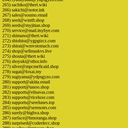
265) sachiko@thert.wiki
266) sakichi@notor.ink
267) sales@soumo.email
268) seed@wintft.shop
269) seeds@myjitian.shop
270) service@mail.itsybye.com
271) shimano@thert.wiki
272) shiohira@ygpgtzcz.com
273) shirai@wmvstomach.com
274) shop@sellmaskvs.live
275) shouta@thert.wiki
276) shoyuki@sthor.info
277) silver@mpcmeficaid.shop
278) sugai@foxai.my
279) sugiyama@ydpsgyzo.com
280) support@akiita.email
281) support@tanoo.shop
282) supports@elisavas.com
283) supports@riceluxe.com
284) supports@serelunes.top
285) supports@serenoirs.com
286) surely@highva.shop
287) surface@bmoranga.shop
288) surprised@codeelecc.shop