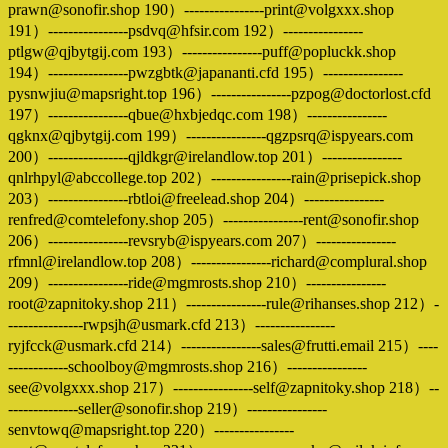
prawn@sonofir.shop 190）----------------print@volgxxx.shop
191）----------------psdvq@hfsir.com 192）----------------
ptlgw@qjbytgij.com 193）----------------puff@popluckk.shop
194）----------------pwzgbtk@japananti.cfd 195）----------------
pysnwjiu@mapsright.top 196）----------------pzpog@doctorlost.cfd
197）----------------qbue@hxbjedqc.com 198）----------------
qgknx@qjbytgij.com 199）----------------qgzpsrq@ispyears.com
200）----------------qjldkgr@irelandlow.top 201）----------------
qnlrhpyl@abccollege.top 202）----------------rain@prisepick.shop
203）----------------rbtloi@freelead.shop 204）----------------
renfred@comtelefony.shop 205）----------------rent@sonofir.shop
206）----------------revsryb@ispyears.com 207）----------------
rfmnl@irelandlow.top 208）----------------richard@complural.shop
209）----------------ride@mgmrosts.shop 210）----------------
root@zapnitoky.shop 211）----------------rule@rihanses.shop 212）-
---------------rwpsjh@usmark.cfd 213）----------------
ryjfcck@usmark.cfd 214）----------------sales@frutti.email 215）----
------------schoolboy@mgmrosts.shop 216）----------------
see@volgxxx.shop 217）----------------self@zapnitoky.shop 218）--
--------------seller@sonofir.shop 219）----------------
senvtowq@mapsright.top 220）----------------