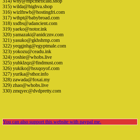
314) why@mpcmeficaid.shop
315) wilda@highva.shop
316) wizlfnwb@hostingfri.com
317) wthpt@babybroad.com
318) xsdbs@adancient.com
319) yaeko@notor.ink
320) yamazaki@anidcznv.com
321) yasuko@gkhshrnp.com
322) yeqgjnhg@egyptmale.com
323) yokozu@ceadu.ink
324) yoshie@whobs.live
325) yuhklzqz@findmust.com
326) yukiko@hsxqoyof.com
327) yurika@sthor.info
328) zawada@foxai.my
329) zhao@whobs.live
330) zmqyec@dvdpretty.com
You can also support this website with paypal me.