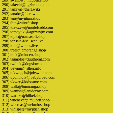
289) swallow@miucen.shop
290) takechi@hgzhrobb.com
291) tamiya@thert.wiki
292) tanabe@thert.wiki
293) ten@myjitian.shop
294) thin@wintft.shop
295) toavxxw@modelsadd.com
296) tomoyuki@agfzwyjm.com
297) topic@nazcasoft.shop
298) topsale@sellsear.live
299) toru@whobs.live
300) trees@bmoranga.shop
301) trick@miucen.shop
302) tsumoto@duuthroat.com
303) twdmk@dogslow.com
304) ueyama@sthor.info
305) ujkwogch@jobswild.com
306) uyqmhqfv@babybroad.com
307) vkwer@kidssame.com
308) walk@bmoranga.shop
309) wanishi@anidcznv.com
310) warlike@hilbel.shop
311) whenever@miucen.shop
312) whereas@webmios.shop
313) whisper@myjitian.shop