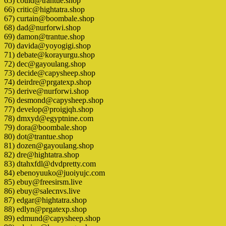
65) could@trantue.shop
66) critic@hightatra.shop
67) curtain@boombale.shop
68) dad@nurforwi.shop
69) damon@trantue.shop
70) davida@yoyogigi.shop
71) debate@korayurgu.shop
72) dec@gayoulang.shop
73) decide@capysheep.shop
74) deirdre@prgatexp.shop
75) derive@nurforwi.shop
76) desmond@capysheep.shop
77) develop@proigjqh.shop
78) dmxyd@egyptnine.com
79) dora@boombale.shop
80) dot@trantue.shop
81) dozen@gayoulang.shop
82) dre@hightatra.shop
83) dtahxfdl@dvdpretty.com
84) ebenoyuuko@juoiyujc.com
85) ebuy@freesirsm.live
86) ebuy@salecnvs.live
87) edgar@hightatra.shop
88) edlyn@prgatexp.shop
89) edmund@capysheep.shop