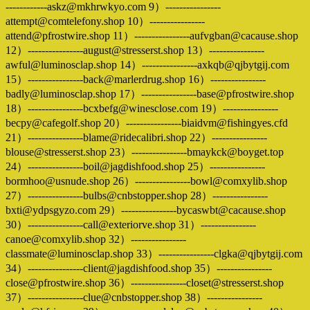
------------askz@mkhrwkyo.com 9）----------------
attempt@comtelefony.shop 10）----------------
attend@pfrostwire.shop 11）----------------aufvgban@cacause.shop
12）----------------august@stresserst.shop 13）----------------
awful@luminosclap.shop 14）----------------axkqb@qjbytgij.com
15）----------------back@marlerdrug.shop 16）----------------
badly@luminosclap.shop 17）----------------base@pfrostwire.shop
18）----------------bcxbefg@winesclose.com 19）----------------
becpy@cafegolf.shop 20）----------------biaidvm@fishingyes.cfd
21）----------------blame@ridecalibri.shop 22）----------------
blouse@stresserst.shop 23）----------------bmaykck@boyget.top
24）----------------boil@jagdishfood.shop 25）----------------
bormhoo@usnude.shop 26）----------------bowl@comxylib.shop
27）----------------bulbs@cnbstopper.shop 28）----------------
bxti@ydpsgyzo.com 29）----------------bycaswbt@cacause.shop
30）----------------call@exteriorve.shop 31）----------------
canoe@comxylib.shop 32）----------------
classmate@luminosclap.shop 33）----------------clgka@qjbytgij.com
34）----------------client@jagdishfood.shop 35）----------------
close@pfrostwire.shop 36）----------------closet@stresserst.shop
37）----------------clue@cnbstopper.shop 38）----------------