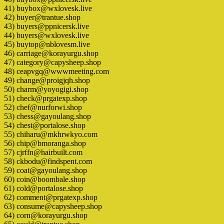
41) buybox@wxlovesk.live
42) buyer@trantue.shop
43) buyers@ppnicersk.live
44) buyers@wxlovesk.live
45) buytop@nblovesm.live
46) carriage@korayurgu.shop
47) category@capysheep.shop
48) ceapvgq@wwwmeeting.com
49) change@proigjqh.shop
50) charm@yoyogigi.shop
51) check@prgatexp.shop
52) chef@nurforwi.shop
53) chess@gayoulang.shop
54) chest@portalose.shop
55) chiharu@mkhrwkyo.com
56) chip@bmoranga.shop
57) cjrffn@hairbuilt.com
58) ckbodu@findspent.com
59) coat@gayoulang.shop
60) coin@boombale.shop
61) cold@portalose.shop
62) comment@prgatexp.shop
63) consume@capysheep.shop
64) corn@korayurgu.shop