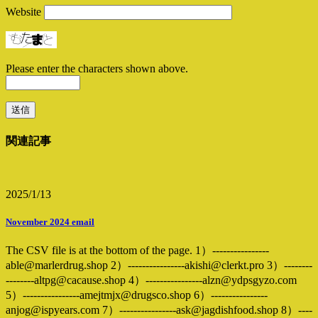
Website
Please enter the characters shown above.
関連記事
2025/1/13
November 2024 email
The CSV file is at the bottom of the page. 1）----------------
able@marlerdrug.shop 2）----------------akishi@clerkt.pro 3）--------
--------altpg@cacause.shop 4）----------------alzn@ydpsgyzo.com
5）----------------amejtmjx@drugsco.shop 6）----------------
anjog@ispyears.com 7）----------------ask@jagdishfood.shop 8）----