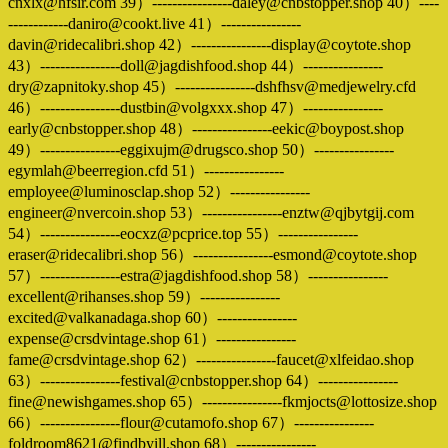
cnxlx@hfsir.com 39）----------------daley@cnbstopper.shop 40）----
------------daniro@cookt.live 41）----------------
davin@ridecalibri.shop 42）----------------display@coytote.shop
43）----------------doll@jagdishfood.shop 44）----------------
dry@zapnitoky.shop 45）----------------dshfhsv@medjewelry.cfd
46）----------------dustbin@volgxxx.shop 47）----------------
early@cnbstopper.shop 48）----------------eekic@boypost.shop
49）----------------eggixujm@drugsco.shop 50）----------------
egymlah@beerregion.cfd 51）----------------
employee@luminosclap.shop 52）----------------
engineer@nvercoin.shop 53）----------------enztw@qjbytgij.com
54）----------------eocxz@pcprice.top 55）----------------
eraser@ridecalibri.shop 56）----------------esmond@coytote.shop
57）----------------estra@jagdishfood.shop 58）----------------
excellent@rihanses.shop 59）----------------
excited@valkanadaga.shop 60）----------------
expense@crsdvintage.shop 61）----------------
fame@crsdvintage.shop 62）----------------faucet@xlfeidao.shop
63）----------------festival@cnbstopper.shop 64）----------------
fine@newishgames.shop 65）----------------fkmjocts@lottosize.shop
66）----------------flour@cutamofo.shop 67）----------------
foldroom8621@findbyill.shop 68）----------------