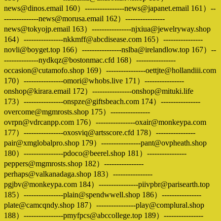
news@dinos.email 160）----------------news@japanet.email 161）--
--------------news@morusa.email 162）----------------
news@tokyojp.email 163）----------------njxiua@jewelryway.shop
164）----------------nkkmff@abcdisease.com 165）----------------
novli@boyget.top 166）----------------nslba@irelandlow.top 167）--
--------------nydkqz@bostonmac.cfd 168）----------------
occasion@cutamofo.shop 169）----------------oettjte@hollandiii.com
170）----------------omori@whobs.live 171）----------------
onshop@kirara.email 172）----------------onshop@mituki.life
173）----------------onspze@giftsbeach.com 174）----------------
overcome@mgmrosts.shop 175）----------------
ovrpn@vdrcanpp.com 176）----------------oxair@monkeypa.com
177）----------------oxosviq@artsscore.cfd 178）----------------
pair@xmglobalpro.shop 179）----------------pant@ovpheath.shop
180）----------------pdoco@beerel.shop 181）----------------
peppers@mgmrosts.shop 182）----------------
perhaps@valkanadaga.shop 183）----------------
pgjbv@monkeypa.com 184）----------------piivpbr@parisearth.top
185）----------------plain@spendwwell.shop 186）----------------
plate@camcqndy.shop 187）----------------play@complural.shop
188）----------------pmyfpcs@abccollege.top 189）----------------