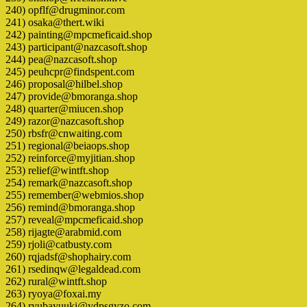
240) opflf@drugminor.com
241) osaka@thert.wiki
242) painting@mpcmeficaid.shop
243) participant@nazcasoft.shop
244) pea@nazcasoft.shop
245) peuhcpr@findspent.com
246) proposal@hilbel.shop
247) provide@bmoranga.shop
248) quarter@miucen.shop
249) razor@nazcasoft.shop
250) rbsfr@cnwaiting.com
251) regional@beiaops.shop
252) reinforce@myjitian.shop
253) relief@wintft.shop
254) remark@nazcasoft.shop
255) remember@webmios.shop
256) remind@bmoranga.shop
257) reveal@mpcmeficaid.shop
258) rijagte@arabmid.com
259) rjoli@catbusty.com
260) rqjadsf@shophairy.com
261) rsedinqw@legaldead.com
262) rural@wintft.shop
263) ryoya@foxai.my
264) ryubayuuki@ydpsgyzo.com