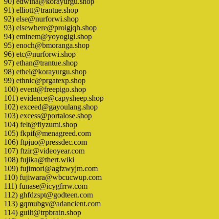
90) edwina@korayurgu.shop
91) elliott@trantue.shop
92) else@nurforwi.shop
93) elsewhere@proigjqh.shop
94) eminem@yoyogigi.shop
95) enoch@bmoranga.shop
96) etc@nurforwi.shop
97) ethan@trantue.shop
98) ethel@korayurgu.shop
99) ethnic@prgatexp.shop
100) event@freepigo.shop
101) evidence@capysheep.shop
102) exceed@gayoulang.shop
103) excess@portalose.shop
104) felt@flyzumi.shop
105) fkpif@menagreed.com
106) ftpjuo@pressdec.com
107) ftzir@videoyear.com
108) fujika@thert.wiki
109) fujimori@agfzwyjm.com
110) fujiwara@wbcucwup.com
111) funase@icygfrrw.com
112) ghfdzspt@godteen.com
113) gqmubgv@adancient.com
114) guilt@trpbrain.shop