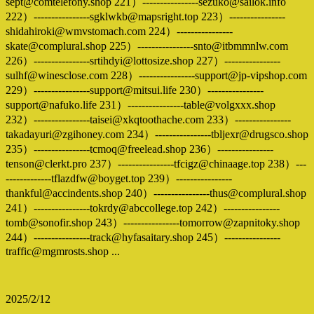
sept@comtelefony.shop 221）----------------sezuko@sailok.info
222）----------------sgklwkb@mapsright.top 223）----------------
shidahiroki@wmvstomach.com 224）----------------
skate@complural.shop 225）----------------snto@itbmmnlw.com
226）----------------srtihdyi@lottosize.shop 227）----------------
sulhf@winesclose.com 228）----------------support@jp-vipshop.com
229）----------------support@mitsui.life 230）----------------
support@nafuko.life 231）----------------table@volgxxx.shop
232）----------------taisei@xkqtoothache.com 233）----------------
takadayuri@zgihoney.com 234）----------------tbljexr@drugsco.shop
235）----------------tcmoq@freelead.shop 236）----------------
tenson@clerkt.pro 237）----------------tfcigz@chinaage.top 238）---
-------------tflazdfw@boyget.top 239）----------------
thankful@accindents.shop 240）----------------thus@complural.shop
241）----------------tokrdy@abccollege.top 242）----------------
tomb@sonofir.shop 243）----------------tomorrow@zapnitoky.shop
244）----------------track@hyfasaitary.shop 245）----------------
traffic@mgmrosts.shop ...
2025/2/12